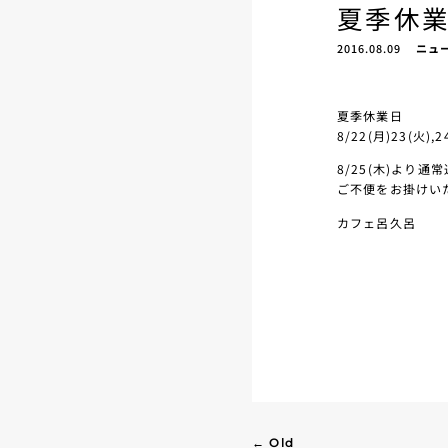
夏季休
2016.08.09
ニュ
夏季休業日
8/22(月)23(火),2
8/25(木)より
ご不便をお掛けい
カフェ呂久呂
← Old