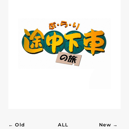
← Old
ALL
New →