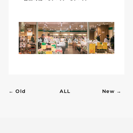
← Old
ALL
New →